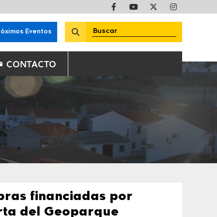
róximos Eventos
CONTACTO
obras financiadas por
rta del Geoparque