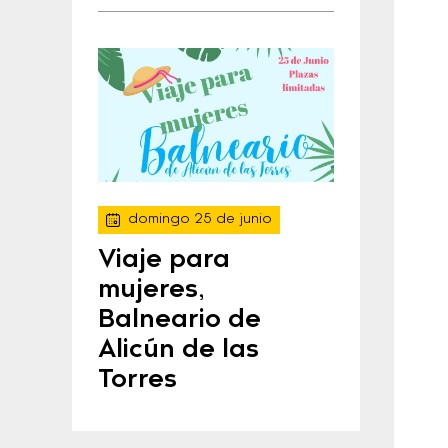
domingo 25 de junio
Viaje para
mujeres,
Balneario de
Alicún de las
Torres