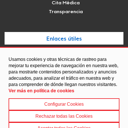
Cita Médica
Transparencia
Enlaces útiles
Noticias
Usamos cookies y otras técnicas de rastreo para
Agenda
mejorar tu experiencia de navegación en nuestra web,
para mostrarte contenidos personalizados y anuncios
Ordenanzas
adecuados, para analizar el tráfico en nuestra web y
Entidades y asociaciones
para comprender de dónde llegan nuestros visitantes.
Ver más en política de cookies
Configurar Cookies
Aviso legal
|
Política de Cookies
|
Accesibilidad
|
Protección de Datos
|
Mapa Web
Rechazar todas las Cookies
© 2022 Ayuntamiento de Villanueva de las Torres