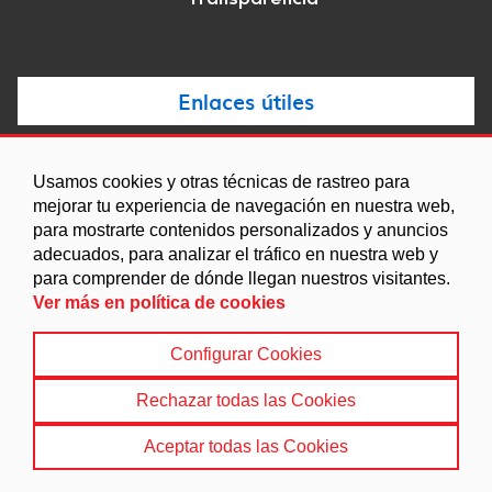
Transparencia
Enlaces útiles
Noticias
Usamos cookies y otras técnicas de rastreo para
Agenda
mejorar tu experiencia de navegación en nuestra web,
para mostrarte contenidos personalizados y anuncios
Ordenanzas
adecuados, para analizar el tráfico en nuestra web y
Entidades y asociaciones
para comprender de dónde llegan nuestros visitantes.
Ver más en política de cookies
Configurar Cookies
Aviso legal
|
Política de Cookies
|
Accesibilidad
|
Protección de Datos
|
Mapa Web
Rechazar todas las Cookies
© 2022 Ayuntamiento de Villanueva de las Torres
Aceptar todas las Cookies